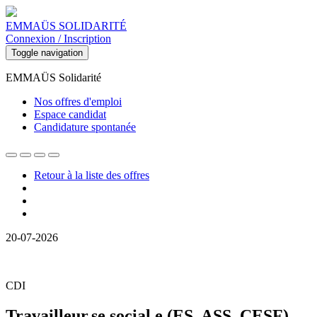
EMMAÜS SOLIDARITÉ
Connexion / Inscription
Toggle navigation
EMMAÜS Solidarité
Nos offres d'emploi
Espace candidat
Candidature spontanée
Retour à la liste des offres
20-07-2026
CDI
Travailleur.se social.e (ES, ASS, CESF)