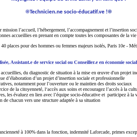
☀️
Technicien.ne socio-éducatif.ve !
☀️
 mission l’accueil, l’hébergement, l’accompagnement et l’insertion socia
nnes accueillies en prenant en compte toutes les composantes de la vie 
: 40 places pour des hommes ou femmes majeurs isolés, Paris 10e - Mét
ée, Assistant.e de service social ou Conseiller.e en économie sociale
cueillies, du diagnostic de situation à la mise en œuvre d'un projet in
d’élaboration d’un projet d’insertion sociale et professionnelle
ratives, notamment pour l’ouverture ou le maintien des droits sociaux
ice de la citoyenneté, l‘accès aux soins et encouragez l’accès à la cultu
es, les évaluez en lien avec l’équipe socio-éducative et participez à la v
ion de chacun vers une structure adaptée à sa situation
ancienneté à 100% dans la fonction, indemnité Laforcade, primes excepti