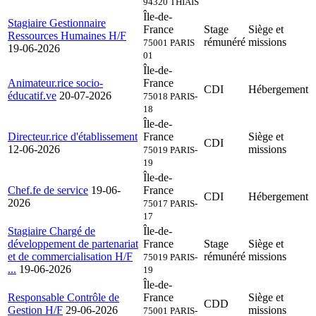
94320 THIAIS
Île-de-
Stagiaire Gestionnaire
France
Stage
Siège et
Ressources Humaines H/F
rémunéré
missions
75001 PARIS
19-06-2026
01
Île-de-
Animateur.rice socio-
France
CDI
Hébergement
éducatif.ve
20-07-2026
75018 PARIS-
18
Île-de-
Directeur.rice d'établissement
France
Siège et
CDI
12-06-2026
missions
75019 PARIS-
19
Île-de-
Chef.fe de service
19-06-
France
CDI
Hébergement
2026
75017 PARIS-
17
Stagiaire Chargé de
Île-de-
développement de partenariat
France
Stage
Siège et
et de commercialisation H/F
rémunéré
missions
75019 PARIS-
...
19-06-2026
19
Île-de-
Responsable Contrôle de
France
Siège et
CDD
Gestion H/F
29-06-2026
missions
75001 PARIS-