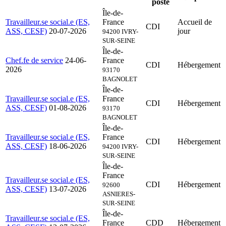
poste
Île-de-
Travailleur.se social.e (ES,
France
Accueil de
CDI
ASS, CESF)
20-07-2026
jour
94200 IVRY-
SUR-SEINE
Île-de-
Chef.fe de service
24-06-
France
CDI
Hébergement
2026
93170
BAGNOLET
Île-de-
Travailleur.se social.e (ES,
France
CDI
Hébergement
ASS, CESF)
01-08-2026
93170
BAGNOLET
Île-de-
Travailleur.se social.e (ES,
France
CDI
Hébergement
ASS, CESF)
18-06-2026
94200 IVRY-
SUR-SEINE
Île-de-
France
Travailleur.se social.e (ES,
CDI
Hébergement
92600
ASS, CESF)
13-07-2026
ASNIERES-
SUR-SEINE
Île-de-
Travailleur.se social.e (ES,
France
CDD
Hébergement