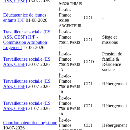
ASS, CESF)
13-07-2026
94320 THIAIS
Île-de-
Educateur.ice de jeunes
France
CDI
-
enfants H/F
01-08-2026
95100
ARGENTEUIL
Travailleur.se social.e (ES,
Île-de-
ASS, CESF) H/F -
France
Siège et
CDI
Commission Attribution
missions
75011 PARIS
Logement
17-06-2026
11
Île-de-
Pension de
Travailleur.se social.e (ES,
France
famille &
CDD
ASS, CESF)
30-07-2026
Résidence
75013 PARIS
sociale
13
Île-de-
Travailleur.se social.e (ES,
France
CDI
Hébergement
ASS, CESF)
20-07-2026
75010 PARIS
10
Île-de-
Travailleur.se social.e (ES,
France
CDI
Hébergement
ASS, CESF)
31-07-2026
75018 PARIS-
18
Île-de-
Coordonnateur.rice logistique
France
CDI
Hébergement
10-07-2026