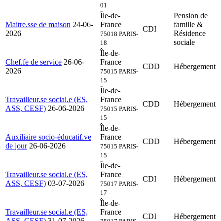
01
Île-de-
Pension de
Maitre.sse de maison
24-06-
France
famille &
CDI
2026
Résidence
75018 PARIS-
sociale
18
Île-de-
Chef.fe de service
26-06-
France
CDD
Hébergement
2026
75015 PARIS-
15
Île-de-
Travailleur.se social.e (ES,
France
CDD
Hébergement
ASS, CESF)
26-06-2026
75015 PARIS-
15
Île-de-
Auxiliaire socio-éducatif.ve
France
CDD
Hébergement
de jour
26-06-2026
75015 PARIS-
15
Île-de-
Travailleur.se social.e (ES,
France
CDI
Hébergement
ASS, CESF)
03-07-2026
75017 PARIS-
17
Île-de-
Travailleur.se social.e (ES,
France
CDI
Hébergement
ASS, CESF)
31-07-2026