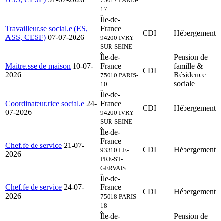
75017 PARIS-
17
Île-de-
Travailleur.se social.e (ES,
France
CDI
Hébergement
ASS, CESF)
07-07-2026
94200 IVRY-
SUR-SEINE
Île-de-
Pension de
Maitre.sse de maison
10-07-
France
famille &
CDI
2026
Résidence
75010 PARIS-
sociale
10
Île-de-
Coordinateur.rice social.e
24-
France
CDI
Hébergement
07-2026
94200 IVRY-
SUR-SEINE
Île-de-
France
Chef.fe de service
21-07-
CDI
Hébergement
93310 LE-
2026
PRE-ST-
GERVAIS
Île-de-
Chef.fe de service
24-07-
France
CDI
Hébergement
2026
75018 PARIS-
18
Île-de-
Pension de