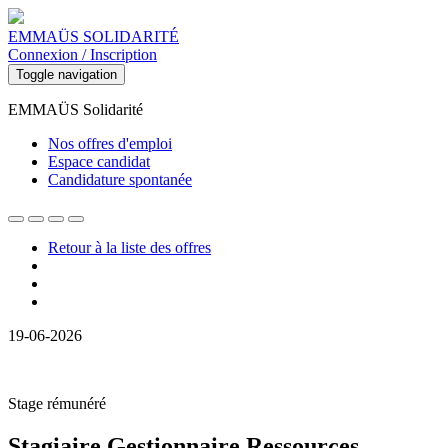
EMMAÜS SOLIDARITÉ
Connexion / Inscription
Toggle navigation
EMMAÜS Solidarité
Nos offres d'emploi
Espace candidat
Candidature spontanée
Retour à la liste des offres
19-06-2026
Stage rémunéré
Stagiaire Gestionnaire Ressources