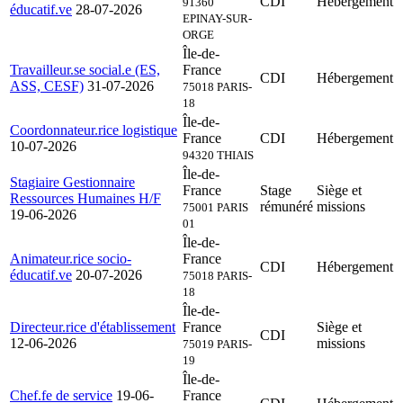
CDI
Hébergement
91360
éducatif.ve
28-07-2026
EPINAY-SUR-
ORGE
Île-de-
Travailleur.se social.e (ES,
France
CDI
Hébergement
ASS, CESF)
31-07-2026
75018 PARIS-
18
Île-de-
Coordonnateur.rice logistique
France
CDI
Hébergement
10-07-2026
94320 THIAIS
Île-de-
Stagiaire Gestionnaire
France
Stage
Siège et
Ressources Humaines H/F
rémunéré
missions
75001 PARIS
19-06-2026
01
Île-de-
Animateur.rice socio-
France
CDI
Hébergement
éducatif.ve
20-07-2026
75018 PARIS-
18
Île-de-
Directeur.rice d'établissement
France
Siège et
CDI
12-06-2026
missions
75019 PARIS-
19
Île-de-
Chef.fe de service
19-06-
France