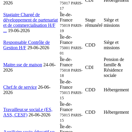
CDI
Hébergement
2026
75017 PARIS-
17
Stagiaire Chargé de
Île-de-
développement de partenariat
France
Stage
Siège et
et de commercialisation H/F
rémunéré
missions
75019 PARIS-
...
19-06-2026
19
Île-de-
Responsable Contrôle de
France
Siège et
CDD
Gestion H/F
29-06-2026
missions
75001 PARIS-
01
Île-de-
Pension de
Maitre.sse de maison
24-06-
France
famille &
CDI
2026
Résidence
75018 PARIS-
sociale
18
Île-de-
Chef.fe de service
26-06-
France
CDD
Hébergement
2026
75015 PARIS-
15
Île-de-
Travailleur.se social.e (ES,
France
CDD
Hébergement
ASS, CESF)
26-06-2026
75015 PARIS-
15
Île-de-
Auxiliaire socio-éducatif.ve
France