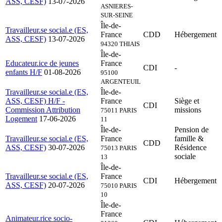
ASS, CESF)
13-07-2026
ASNIERES-
SUR-SEINE
Île-de-
Travailleur.se social.e (ES,
France
CDD
Hébergement
ASS, CESF)
13-07-2026
94320 THIAIS
Île-de-
Educateur.ice de jeunes
France
CDI
-
enfants H/F
01-08-2026
95100
ARGENTEUIL
Travailleur.se social.e (ES,
Île-de-
ASS, CESF) H/F -
France
Siège et
CDI
Commission Attribution
missions
75011 PARIS
Logement
17-06-2026
11
Île-de-
Pension de
Travailleur.se social.e (ES,
France
famille &
CDD
ASS, CESF)
30-07-2026
Résidence
75013 PARIS
sociale
13
Île-de-
Travailleur.se social.e (ES,
France
CDI
Hébergement
ASS, CESF)
20-07-2026
75010 PARIS
10
Île-de-
France
Animateur.rice socio-