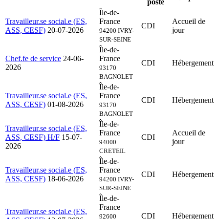
poste
Île-de-
Travailleur.se social.e (ES,
France
Accueil de
CDI
ASS, CESF)
20-07-2026
jour
94200 IVRY-
SUR-SEINE
Île-de-
Chef.fe de service
24-06-
France
CDI
Hébergement
2026
93170
BAGNOLET
Île-de-
Travailleur.se social.e (ES,
France
CDI
Hébergement
ASS, CESF)
01-08-2026
93170
BAGNOLET
Île-de-
Travailleur.se social.e (ES,
France
Accueil de
ASS, CESF) H/F
15-07-
CDI
jour
94000
2026
CRETEIL
Île-de-
Travailleur.se social.e (ES,
France
CDI
Hébergement
ASS, CESF)
18-06-2026
94200 IVRY-
SUR-SEINE
Île-de-
France
Travailleur.se social.e (ES,
CDI
Hébergement
92600