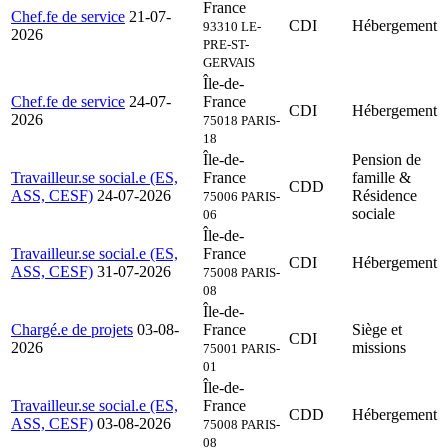
France
Chef.fe de service
21-07-
CDI
Hébergement
93310 LE-
2026
PRE-ST-
GERVAIS
Île-de-
Chef.fe de service
24-07-
France
CDI
Hébergement
2026
75018 PARIS-
18
Île-de-
Pension de
Travailleur.se social.e (ES,
France
famille &
CDD
ASS, CESF)
24-07-2026
Résidence
75006 PARIS-
sociale
06
Île-de-
Travailleur.se social.e (ES,
France
CDI
Hébergement
ASS, CESF)
31-07-2026
75008 PARIS-
08
Île-de-
Chargé.e de projets
03-08-
France
Siège et
CDI
2026
missions
75001 PARIS-
01
Île-de-
Travailleur.se social.e (ES,
France
CDD
Hébergement
ASS, CESF)
03-08-2026
75008 PARIS-
08